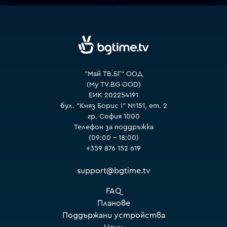
VOYO
"Май ТВ.БГ" ООД
(My TV.BG OOD)
ЕИК 202254191
бул. "Княз Борис I" №151, ет. 2
гр. София 1000
Телефон за поддръжка
(09:00 – 18:00)
+359 876 152 619
support@bgtime.tv
FAQ
Планове
Поддържани устройства