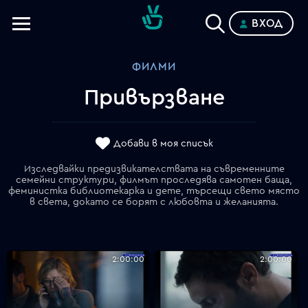
ВХОД
Телевизии
ФИЛМИ
Категории
Привързване
Планове
Добави в моя списък
Изследвайки предизвикателствата на съвременните
семейни структури, филмът проследява самотен баща,
феминистка библиотекарка и дете, търсещи свето място
в света, докато се борят с любовта и желанията.
2:00:00
2:00:00