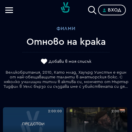
ВХОД
Телевизии
ФИЛМИ
Категории
Отново на крака
Планове
Добави в моя списък
Великобритания, 2010, Като млад, Хауърд Уинстън е един
от най-обещаващите таланти в аматьорския бокс. С
няколко училищни титли в актива си, момчето от Мъртър
Тидфил в Уелс бързо си създава име с убийствената си дясна ръка. Кариерата на професионален боксьор чука на вратата. Израснал в бедно семейство, Хауърд помага финансово като работи през уикендите във фабрика за играчки. Точно там мечтата му среща своя край, след като авария с металообработваща машина смазва дясната му ръка толкова силно, че се налага ампутация. Той изгубва върховете на три от пръстите си, така че дясната му ръка вече не може да се свива в юмрук. Депресираният Хауърд сякаш е изгубил всичко. Но баща му не го оставя да линее и скоро започва да го кара да удря чувал с въглища, за да повдигне духа му. После, под наставничеството на нов треньор - Еди Томас - и с подкрепата на баща си, той научава нов стил и отново започва да се издига победоносно в ранглистата на аматьорите.
2:00:00
2:00:00
ПРЕДСТОИ