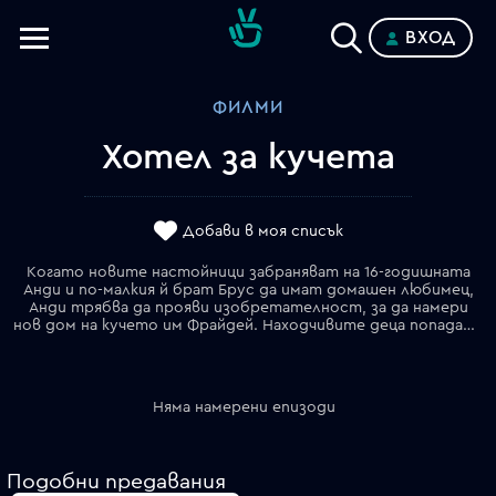
ВХОД
Телевизии
ФИЛМИ
Категории
Хотел за кучета
Планове
Добави в моя списък
Когато новите настойници забраняват на 16-годишната
Анди и по-малкия й брат Брус да имат домашен любимец,
Анди трябва да прояви изобретателност, за да намери
нов дом на кучето им Фрайдей. Находчивите деца попадат на изоставен хотел и благодарение на техническия гений на Брус го превръщат в истински кучешки рай за Фрайдей и всичките му приятели. Когато лаещите кучета събуждат подозренията на съседите, Анди и Брус използват всичките си изобретения, за да не допуснат някой да разбере "кой е вкарал кучетата".
Няма намерени епизоди
Подобни предавания