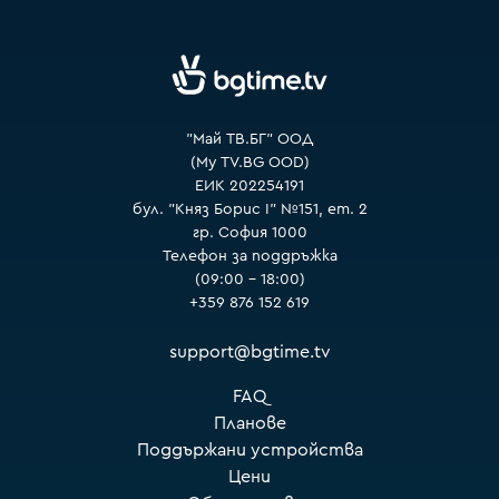
VOYO
"Май ТВ.БГ" ООД
(My TV.BG OOD)
ЕИК 202254191
бул. "Княз Борис I" №151, ет. 2
гр. София 1000
Телефон за поддръжка
(09:00 – 18:00)
+359 876 152 619
support@bgtime.tv
FAQ
Планове
Поддържани устройства
Цени