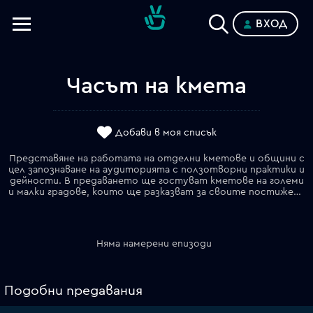
ВХОД
Телевизии
Категории
Часът на кмета
Планове
Добави в моя списък
Представяне на работата на отделни кметове и общини с
цел запознаване на аудиторията с ползотворни практики и
дейности. В предаването ще гостуват кметове на големи
и малки градове, които ще разказват за своите постижения, идеи, цели и проблеми. Ще споделят опит и ще търсят решения на проблемите. Ще има репортажи от техния град, показващи положителни и отрицателни моменти от тяхното управление. Ще има и анкета с жителите на съответните населени места, които ще задават въпроси на своя кмет.
Няма намерени епизоди
Подобни предавания