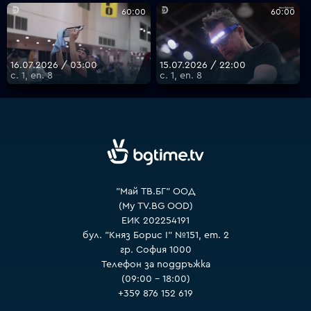
60:00
60:00
VOYO
16.07.2026 / 03:00
15.07.2026 / 22:00
с. 1, еп. 8
с. 1, еп. 8
"Май ТВ.БГ" ООД
(My TV.BG OOD)
ЕИК 202254191
бул. "Княз Борис I" №151, ет. 2
гр. София 1000
Телефон за поддръжка
(09:00 – 18:00)
+359 876 152 619