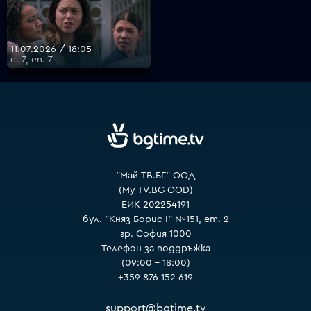
11.07.2026 / 18:05
с. 7, еп. 7
"Май ТВ.БГ" ООД
(My TV.BG OOD)
ЕИК 202254191
бул. "Княз Борис I" №151, ет. 2
гр. София 1000
Телефон за поддръжка
(09:00 – 18:00)
+359 876 152 619
support@bgtime.tv