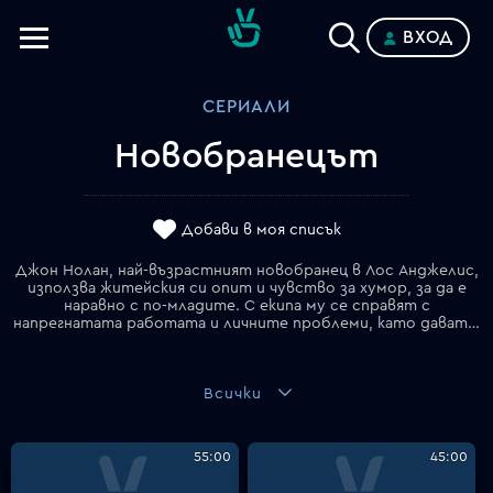
ВХОД
Телевизии
СЕРИАЛИ
Категории
Новобранецът
Планове
Добави в моя списък
Джон Нолан, най-възрастният новобранец в Лос Анджелис,
използва житейския си опит и чувство за хумор, за да е
наравно с по-младите. С екипа му се справят с
напрегнатата работата и личните проблеми, като дават пример на следващото поколение полицаи.
Всички
55:00
45:00