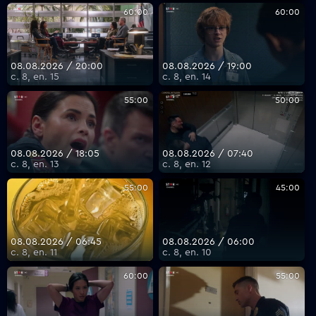
60:00
60:00
08.08.2026 / 20:00
08.08.2026 / 19:00
с. 8, еп. 15
с. 8, еп. 14
55:00
50:00
08.08.2026 / 18:05
08.08.2026 / 07:40
с. 8, еп. 13
с. 8, еп. 12
55:00
45:00
08.08.2026 / 06:45
08.08.2026 / 06:00
с. 8, еп. 11
с. 8, еп. 10
60:00
55:00