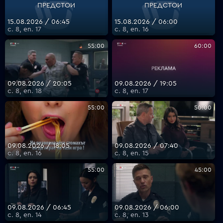
ПРЕДСТОИ
ПРЕДСТОИ
15.08.2026 / 06:45
15.08.2026 / 06:00
с. 8, еп. 17
с. 8, еп. 16
VOYO
55:00
60:00
09.08.2026 / 20:05
09.08.2026 / 19:05
с. 8, еп. 18
с. 8, еп. 17
55:00
50:00
09.08.2026 / 18:05
09.08.2026 / 07:40
с. 8, еп. 16
с. 8, еп. 15
55:00
45:00
09.08.2026 / 06:45
09.08.2026 / 06:00
с. 8, еп. 14
с. 8, еп. 13