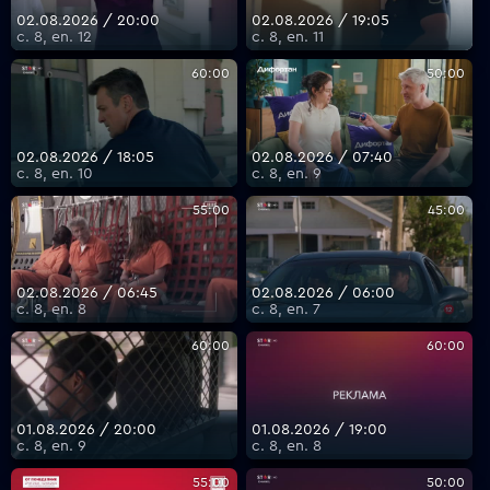
02.08.2026 / 20:00
02.08.2026 / 19:05
с. 8, еп. 12
с. 8, еп. 11
60:00
50:00
02.08.2026 / 18:05
02.08.2026 / 07:40
с. 8, еп. 10
с. 8, еп. 9
55:00
45:00
02.08.2026 / 06:45
02.08.2026 / 06:00
с. 8, еп. 8
с. 8, еп. 7
60:00
60:00
01.08.2026 / 20:00
01.08.2026 / 19:00
с. 8, еп. 9
с. 8, еп. 8
55:00
50:00