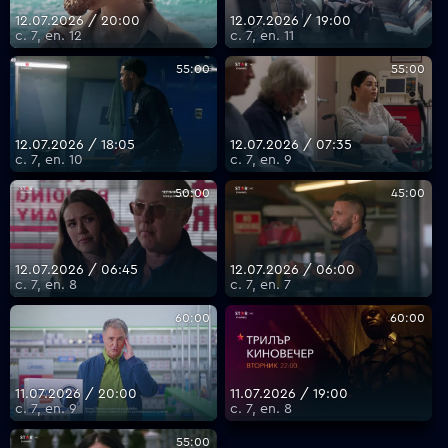
12.07.2026 / 20:00
12.07.2026 / 19:00
с. 7, еп. 12
с. 7, еп. 11
55:00
55:00
12.07.2026 / 18:05
12.07.2026 / 07:35
с. 7, еп. 10
с. 7, еп. 9
50:00
45:00
12.07.2026 / 06:45
12.07.2026 / 06:00
с. 7, еп. 8
с. 7, еп. 7
60:00
60:00
11.07.2026 / 20:00
11.07.2026 / 19:00
с. 7, еп. 9
с. 7, еп. 8
55:00