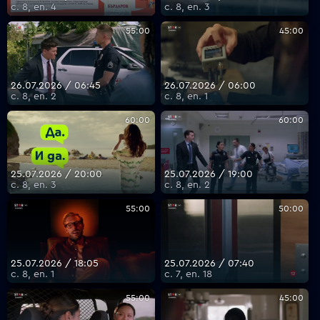
с. 8, еп. 4
с. 8, еп. 3
55:00
45:00
26.07.2026 / 06:45
26.07.2026 / 06:00
с. 8, еп. 2
с. 8, еп. 1
60:00
60:00
25.07.2026 / 20:00
25.07.2026 / 19:00
с. 8, еп. 3
с. 8, еп. 2
55:00
50:00
25.07.2026 / 18:05
25.07.2026 / 07:40
с. 8, еп. 1
с. 7, еп. 18
55:00
45:00