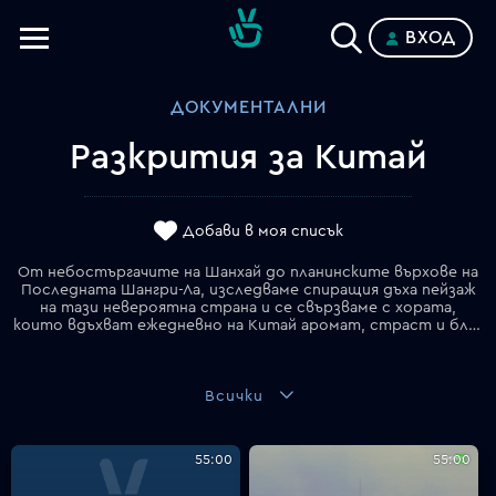
ВХОД
Телевизии
ДОКУМЕНТАЛНИ
Категории
Разкрития за Китай
Планове
Добави в моя списък
От небостъргачите на Шанхай до планинските върхове на
Последната Шангри-Ла, изследваме спиращия дъха пейзаж
на тази невероятна страна и се свързваме с хората,
които вдъхват ежедневно на Китай аромат, страст и благоденствие.
Всички
55:00
55:00