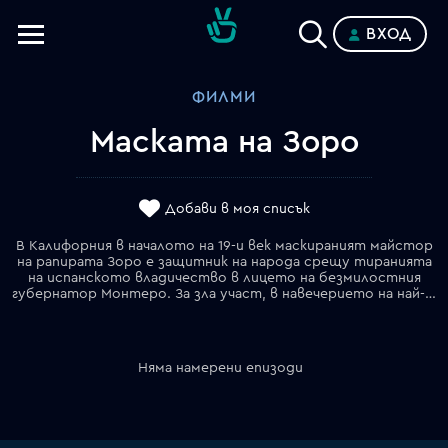
ВХОД
Телевизии
ФИЛМИ
Категории
Маската на Зоро
Планове
Добави в моя списък
В Калифорния в началото на 19-и век маскираният майстор
на рапирата Зоро е защитник на народа срещу тиранията
на испанското владичество в лицето на безмилостния
губернатор Монтеро. За зла участ, в навечерието на най-големия триумф – освобождението на Калифорния, Монтеро разкрива тайната самоличност на Зоро – дон Диего де ла Вега, напада бунтовника в дома му, взема го в плен, убива съпругата му и отвлича дъщеря му, която представя за свое дете. Двайсет години по-късно Монтеро се връща в Калифорния с намерението да наложи пълната си власт. След като научава за завръщането му, дон Диего бяга от дългогодишното си пленничество и планира отмъщение. Част от плана му е да обучи сираче, помогнало му като дете, да стане негов приемник. Заедно двамата се подготвят за битка с Монтеро и американския му главорез, за да спасят Калифорния и да се съберат с изгубената дъщеря на Диего. Още веднъж враговете на свободата и правдата в Калифорния трябва да се боят от човека, който оставя знака на Зоро.
Няма намерени епизоди