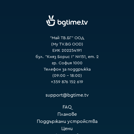
VOYO
"Май ТВ.БГ" ООД
(My TV.BG OOD)
ЕИК 202254191
бул. "Княз Борис I" №151, ет. 2
гр. София 1000
Телефон за поддръжка
(09:00 – 18:00)
+359 876 152 619
support@bgtime.tv
FAQ
Планове
Поддържани устройства
Цени