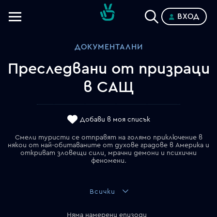
ВХОД
Телевизии
ДОКУМЕНТАЛНИ
Категории
Преследвани от призраци
Планове
в САЩ
Добави в моя списък
Смели туристи се отправят на голямо приключение в
някои от най-обитаваните от духове градове в Америка и
откриват зловещи сили, мрачни демони и психични
феномени.
Всички
Няма намерени епизоди