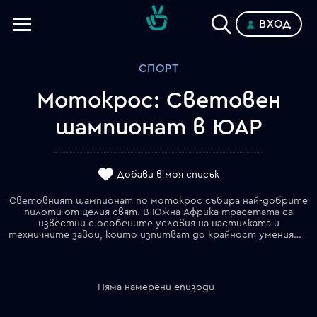
ВХОД
Телевизии
СПОРТ
Категории
Мотокрос: Световен
Планове
шампионат в ЮАР
Добави в моя списък
Световният шампионат по мотокрос събира най-добрите
пилоти от целия свят. В Южна Африка трасетата са
известни с особените условия на настилката и
техничните завои, които изпитват до крайност уменията на състезателите.
Няма намерени епизоди