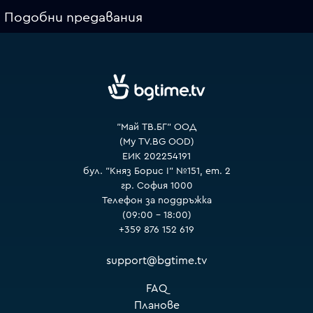
Подобни предавания
VOYO
"Май ТВ.БГ" ООД
(My TV.BG OOD)
ЕИК 202254191
бул. "Княз Борис I" №151, ет. 2
гр. София 1000
Телефон за поддръжка
(09:00 – 18:00)
+359 876 152 619
support@bgtime.tv
FAQ
Планове