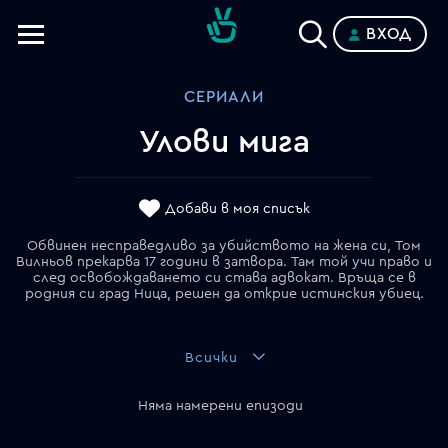
ВХОД
Телевизии
СЕРИАЛИ
Категории
Улови мига
Планове
Добави в моя списък
Обвинен несправедливо за убийството на жена си, Том
Вилньов прекарва 17 години в затвора. Там той учи право и
след освобождаването си става адвокат. Връща се в
родния си град Ница, решен да открие истинския убиец.
Всички
Няма намерени епизоди