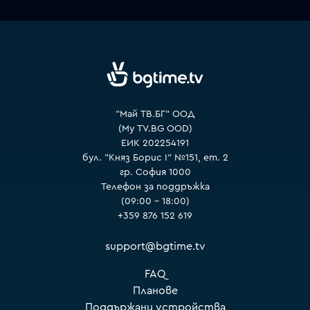
VOYO
"Май ТВ.БГ" ООД
(My TV.BG OOD)
ЕИК 202254191
бул. "Княз Борис I" №151, ет. 2
гр. София 1000
Телефон за поддръжка
(09:00 – 18:00)
+359 876 152 619
support@bgtime.tv
FAQ
Планове
Поддържани устройства