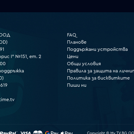
 ООД
FAQ
OD)
Планове
91
Поддържани устройства
орис I" №151, ет. 2
Цени
000
Общи условия
 поддръжка
Правила за защита на лични
0)
Политика за бисквитките
 619
Пиши ни
ime.tv
Copyright © My TV.BG OOD.