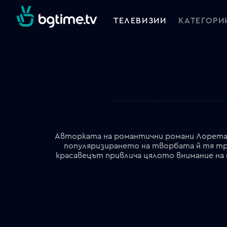
ТЕЛЕВИЗИИ
КАТЕГОРИ
Авторката на романтични романи Лорета 
популяризирането на творбата й тя тряб
красавецът привлича цялото внимание на 