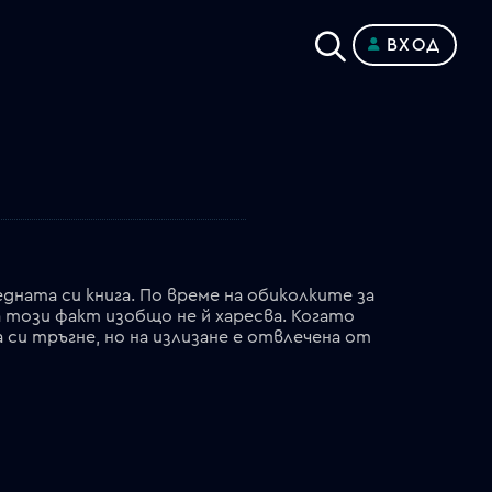
ВХОД
ата си книга. По време на обиколките за
а този факт изобщо не й харесва. Когато
си тръгне, но на излизане е отвлечена от
британски милиардер Абигейл Феърфакс. Той е убеден, че уликата, с която разполага, може да бъде преведена от Лорета и така, с разгадаване на древното послание, да достигне до изгубено съкровище. Решен да докаже, че може да бъде герой в реалния живот, а не само на страниците на нейните книги, Алън, който има чувства към Лорета, макар тя да не показва подобни към него, привлича на помощ Джак _ бивш треньор на морски тюлени и двамата се впускат в спасителна акция.