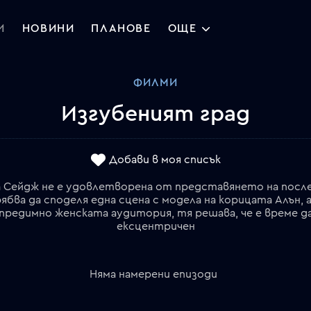
И
НОВИНИ
ПЛАНОВЕ
ОЩЕ
ФИЛМИ
Изгубеният град
Добави в моя списък
Сейдж не е удовлетворена от представянето на последн
ва да споделя една сцена с модела на корицата Алън, 
предимно женската аудитория, тя решава, че е време да 
ексцентричен
Няма намерени епизоди