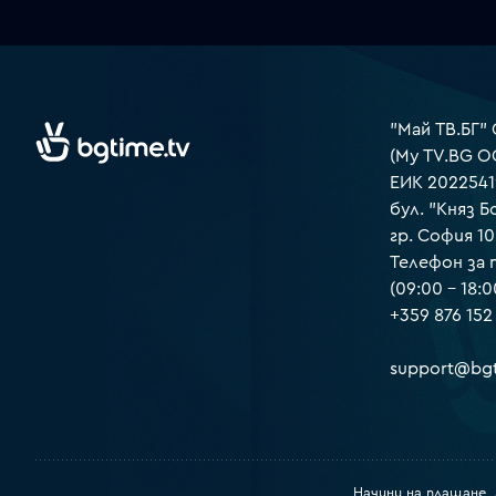
"Май ТВ.БГ"
(My TV.BG O
ЕИК 2022541
бул. "Княз Б
гр. София 1
Телефон за
(09:00 – 18:0
+359 876 152
support@bgt
Начини на плащане