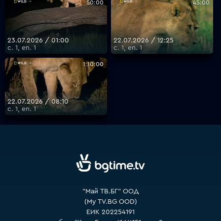
50:00
45:00
VOYO
23.07.2026 / 01:00
22.07.2026 / 12:25
с. 1, еп. 1
с. 1, еп. 1
1:10:00
22.07.2026 / 08:10
с. 1, еп. 1
"Май ТВ.БГ" ООД
(My TV.BG OOD)
ЕИК 202254191