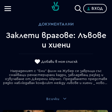
ВХОД
Телевизии
ДОКУМЕНТАЛНИ
Категории
Заклети врагове: Лъвове
Планове
и хиени
Добави в моя списък
Награденият с "Еми" филм на Жубер се завръща със
смайващи ремастерирани кадри, завладяващ разказ и
озвучаване от Джереми Айрънс. Предаването представя
рядко наблюдаван конфликт между лъвове и хиени _ новост за научните среди.
Всички