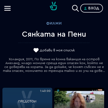
ВХОД
Телевизии
ФИЛМИ
Категории
Сянката на Пени
Планове
Добави в моя списък
Холандия, 2011, По време на конна ваканция на остров
Амеланд, младо момиче среща един опасен кон, който не
се доверява на хората. За да докаже, че конят съвсем не е
така опасен, момичето го тренира тайно и го учи на доверие към хората.
1:40:00
1:40:00
ПРЕДСТОИ