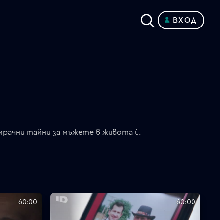
ВХОД
рачни тайни за мъжете в живота ѝ.
60:00
60:00