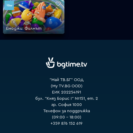
VOYO
Емоджи: Филмът
"Май ТВ.БГ" ООД
(My TV.BG OOD)
ЕИК 202254191
бул. "Княз Борис I" №151, ет. 2
гр. София 1000
Телефон за поддръжка
(09:00 – 18:00)
+359 876 152 619