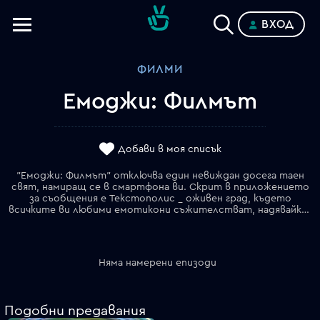
ВХОД
Телевизии
ФИЛМИ
Категории
Емоджи: Филмът
Планове
Добави в моя списък
"Емоджи: Филмът" отключва един невиждан досега таен
свят, намиращ се в смартфона ви. Скрит в приложението
за съобщения е Текстополис _ оживен град, където
всичките ви любими емотикони съжителстват, надявайки се да бъдат избрани от собственика на смартфона. В този свят всеки емотикон притежава само една емоция, като единственото изключение е Джийн _ темпераментен емотикон, роден без филтър и разцъфващ в най-различни експресии. Решен да стане "нормален" като всички останали, Джийн се възползва от помощта на най-добрия си приятел Дай 5 и на всеизвестната хакерка Терабайт. Заедно те потеглят на епично "прило-ключение" през приложенията на телефона, всяко със собствения си див и забавен свят, за да открият Кода, който ще поправи Джийн.
Няма намерени епизоди
Подобни предавания