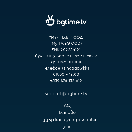
VOYO
"Май ТВ.БГ" ООД
(My TV.BG OOD)
ЕИК 202254191
бул. "Княз Борис I" №151, ет. 2
гр. София 1000
Телефон за поддръжка
(09:00 – 18:00)
+359 876 152 619
support@bgtime.tv
FAQ
Планове
Поддържани устройства
Цени