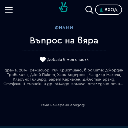
ВХОД
Телевизии
ФИЛМИ
Категории
Въпрос на вяра
Планове
Добави в моя списък
драма, 2014, режисьор: Рич Кристиано, в ролите: Джордан
Тровилиън, Джей Пикет, Хари Андерсън, Чандлър Макоча,
Кларънс Гилиърд, Барет Карнахън, Джъстин Бранд,
Стефани Шемански и др. nМладо момиче, отгледано от набожния си баща, отива да учи в колеж и е силно повлияно от професора си по биология, според който еволюцията е отговорът на произхода на живота. Баща ? усеща, че нещо се случва, но не е подготвен за съмненията, които дъщеря му изпитва относно вярата си. Сега той трябва да направи нещо, за да я върне в правия път.
Няма намерени епизоди