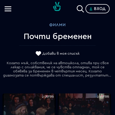
ВХОД
Телевизии
ФИЛМИ
Категории
Почти бременен
Планове
Добави в моя списък
Когато мъж, собственик на автошкола, отива при своя
лекар с оплаквания, че се чувства отпаднал, той се
обявява за бременен в четвъртия месец. Когато
диагнозата се потвърждава от специалист, резултатът е международен медиен шум.
2:00:00
2:00:00