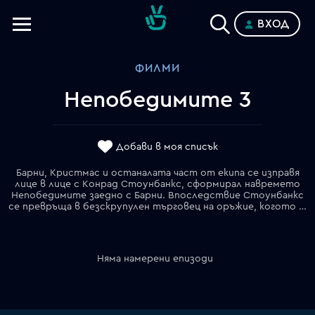
ВХОД
Телевизии
ФИЛМИ
Категории
Непобедимите 3
Планове
Добави в моя списък
Барни, Кристмас и останалата част от екипа се изправя
лице в лице с Конрад Стоунбанкс, сформирал навремето
Непобедимите заедно с Барни. Впоследствие Стоунбанкс
се превръща в безскрупулен търговец на оръжие, когото Барни е бил принуден да убие... или поне така си е мислел. Веднъж вече успял да избегне смъртта, сега Стоунбанкс има една основна мисия – да унищожи Непобедимите. Барни обаче има други планове и решава, че единственият начин да се пребори с опитния враг е да влее свежа кръв в екипа, привличайки нови бойци – по-млади, по-бързи и технически по-грамотни. Последната им мисия се превръща в сблъсък на класическия стил на "старата школа" с високотехнологичните познания на младостта. Това е най-личната битка на Непобедимите.
Няма намерени епизоди