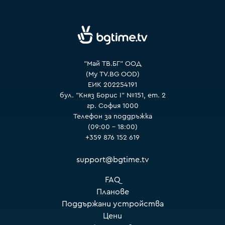
VOYO
"Май ТВ.БГ" ООД
(My TV.BG OOD)
ЕИК 202254191
бул. "Княз Борис I" №151, ет. 2
гр. София 1000
Телефон за поддръжка
(09:00 – 18:00)
+359 876 152 619
support@bgtime.tv
FAQ
Планове
Поддържани устройства
Цени