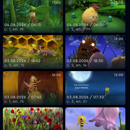
17:00
13:00
04.08.2026 / 06:13
04.08.2026 / 06:00
с. 1, еп. 19
с. 2, еп. 7
18:00
12:00
03.08.2026 / 18:42
03.08.2026 / 18:30
с. 2, еп. 15
с. 2, еп. 14
18:00
12:00
03.08.2026 / 07:42
03.08.2026 / 07:30
с. 1, еп. 74
с. 3, еп. 21
17:00
13:00