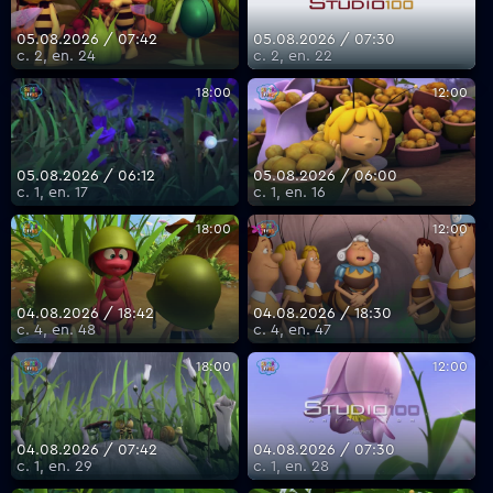
05.08.2026 / 07:42
05.08.2026 / 07:30
с. 2, еп. 24
с. 2, еп. 22
18:00
12:00
05.08.2026 / 06:12
05.08.2026 / 06:00
с. 1, еп. 17
с. 1, еп. 16
18:00
12:00
04.08.2026 / 18:42
04.08.2026 / 18:30
с. 4, еп. 48
с. 4, еп. 47
18:00
12:00
04.08.2026 / 07:42
04.08.2026 / 07:30
с. 1, еп. 29
с. 1, еп. 28