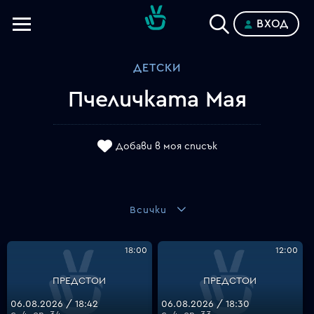
ВХОД
Телевизии
ДЕТСКИ
Категории
Пчеличката Мая
Планове
Добави в моя списък
Всички
18:00
12:00
ПРЕДСТОИ
ПРЕДСТОИ
06.08.2026 / 18:42
06.08.2026 / 18:30