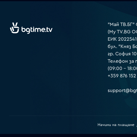
"Май ТВ.БГ"
(My TV.BG O
ЕИК 2022541
бул. "Княз Б
гр. София 1
Телефон за
(09:00 – 18:0
+359 876 152
support@bgt
Начини на плащане