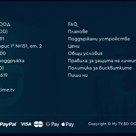
 ООД
FAQ
OD)
Планове
91
Поддържани устройства
орис I" №151, ет. 2
Цени
000
Общи условия
 поддръжка
Правила за защита на лични
0)
Политика за бисквитките
 619
Пиши ни
ime.tv
Copyright © My TV.BG OOD.