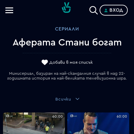
ВХОД
Телевизии
СЕРИАЛИ
Категории
Аферата Стани богат
Планове
Добави в моя списък
Минисериал, базиран на най-скандалния случай в над 22-
годишната история на най-великата телевизионна игра.
Всички
60:00
60:00