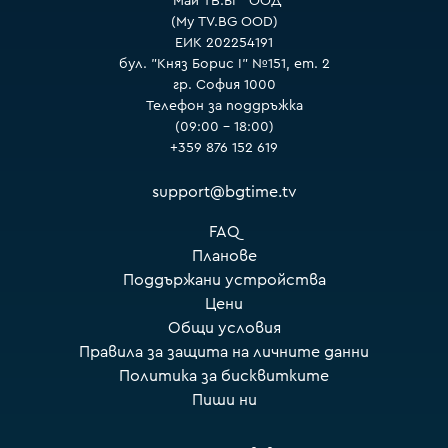
"Май ТВ.БГ" ООД
(My TV.BG OOD)
ЕИК 202254191
бул. "Княз Борис I" №151, ет. 2
гр. София 1000
Телефон за поддръжка
(09:00 – 18:00)
+359 876 152 619
support@bgtime.tv
FAQ
Планове
Поддържани устройства
Цени
Общи условия
Правила за защита на личните данни
Политика за бисквитките
Пиши ни