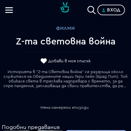
ВХОД
Телевизии
ФИЛМИ
Категории
Z-та световна война
Планове
Добави в моя списък
Историята в "Z-та Световна война" се разгръща около
служителя на Обединените нации Гери Лейн (Брад Пит). Той
обикаля света в трескава надпревара с времето, за да
спре пандемия, заплашваща да свали правителства, да разбие армии и да покоси човечеството като вид. Хорърът е екранизация по романа на Макс Брукс (син на Мел Брукс), който разказва историята на оцелели след нашествие на зомбита по целия свят. Режисьор е Марк Форстър, а сценарият е на Матю Майкъл Карнахан. В ролите ще видим Матю Фокс, Брад Пит, Дейвид Андрюс, Ерик Уест и др.
Няма намерени епизоди
Подобни предавания