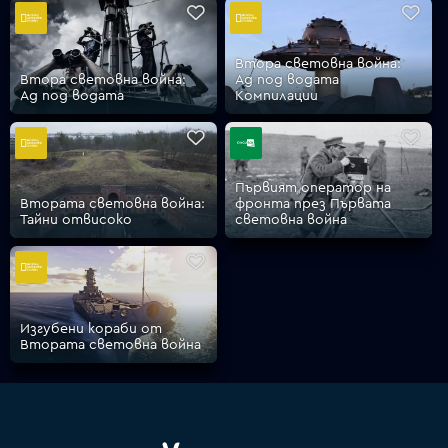
Втора световна война:
VOYO
Втора световна война:
Ад под водата
Ад под водата
Компилации
Първият оператор на
Втората световна война:
фронта през Първата
Тайни отвисоко
световна война
Изгубени кораби от
Втората световна война