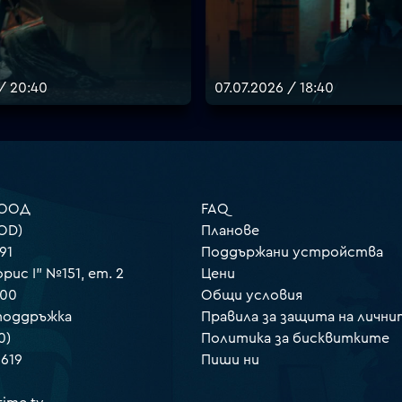
 / 20:40
07.07.2026 / 18:40
 ООД
FAQ
OD)
Планове
91
Поддържани устройства
орис I" №151, ет. 2
Цени
000
Общи условия
 поддръжка
Правила за защита на лични
0)
Политика за бисквитките
 619
Пиши ни