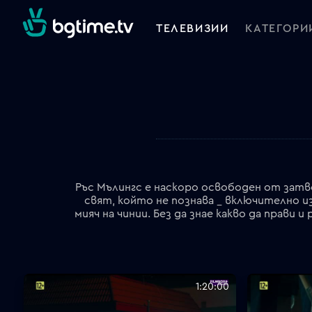
ТЕЛЕВИЗИИ
КАТЕГОРИ
Ръс Мълингс е наскоро освободен от затв
свят, който не познава _ включително 
мияч на чинии. Без да знае какво да прави
1:20:00