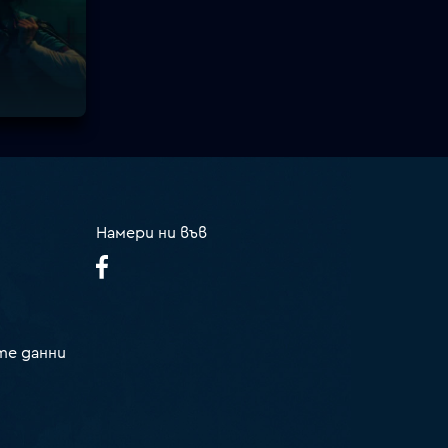
Намери ни във
те данни