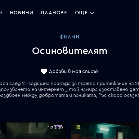
И
НОВИНИ
ПЛАНОВЕ
ОЩЕ
ФИЛМИ
Осиновителят
Добави в моя списък
ора след 21-годишна присъда за трето притежание на 28
използването на интернет _ той намира изоставено де
 и раздвоен между добротата и паниката, Ръс скоро осъзна
1:20:00