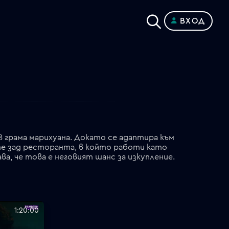
ВХОД
 грама марихуана. Докато се адаптира към
те зад ресторанта, в който работи като
ва, че това е неговият шанс за изкупление.
1:20:00