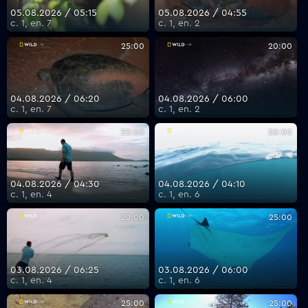
05.08.2026 / 05:15
05.08.2026 / 04:55
с. 1, еп. 7
с. 1, еп. 2
25:00
20:00
04.08.2026 / 06:20
04.08.2026 / 06:00
с. 1, еп. 7
с. 1, еп. 2
25:00
20:00
04.08.2026 / 04:30
04.08.2026 / 04:10
с. 1, еп. 4
с. 1, еп. 6
20:00
25:00
03.08.2026 / 06:25
03.08.2026 / 06:00
с. 1, еп. 4
с. 1, еп. 6
25:00
25:00