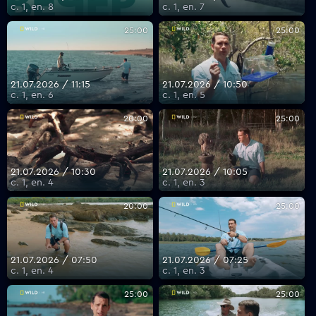
с. 1, еп. 8
с. 1, еп. 7
25:00
25:00
21.07.2026 / 11:15
21.07.2026 / 10:50
с. 1, еп. 6
с. 1, еп. 5
20:00
25:00
21.07.2026 / 10:30
21.07.2026 / 10:05
с. 1, еп. 4
с. 1, еп. 3
20:00
25:00
21.07.2026 / 07:50
21.07.2026 / 07:25
с. 1, еп. 4
с. 1, еп. 3
25:00
25:00