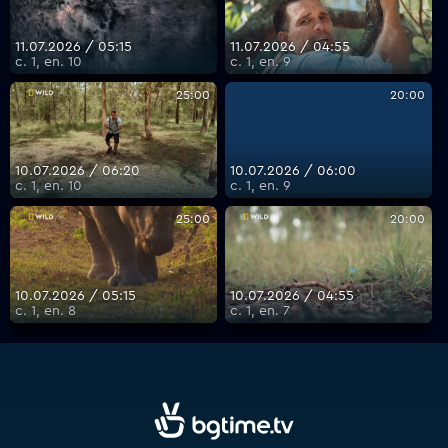
11.07.2026 / 05:15
11.07.2026 / 04:55
с. 1, еп. 10
с. 1, еп. 9
25:00
20:00
10.07.2026 / 06:20
10.07.2026 / 06:00
с. 1, еп. 10
с. 1, еп. 9
25:00
20:00
10.07.2026 / 05:15
10.07.2026 / 04:55
с. 1, еп. 8
с. 1, еп. 7