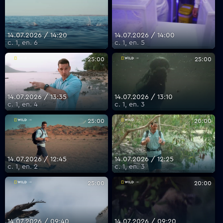
14.07.2026 / 14:20
14.07.2026 / 14:00
с. 1, еп. 6
с. 1, еп. 5
25:00
25:00
14.07.2026 / 13:35
14.07.2026 / 13:10
с. 1, еп. 4
с. 1, еп. 3
25:00
20:00
14.07.2026 / 12:45
14.07.2026 / 12:25
с. 1, еп. 2
с. 1, еп. 3
25:00
20:00
14.07.2026 / 09:40
14.07.2026 / 09:20