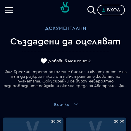
ВХОД
Телевизии
ДОКУМЕНТАЛНИ
Категории
Създадени да оцеляват
Планове
Добави в моя списък
Фил Бреслин, трето поколение биолог и авантюрист, е на
път да разкрие някои от най-странните животни на
планетата. Фокусирайки се върху невероятно
разнообразните пейзажи и околна среда на Австралия, Фил пресича пустините, гмурка се в океанските дълбини и използва науката, за да идентифицира най-добре приспособилите се за оцеляване животни в Австралия.
Всички
20:00
20:00