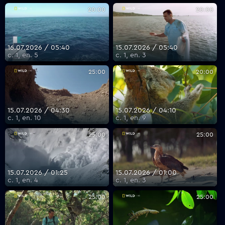
20:00
20:00
16.07.2026 / 05:40
15.07.2026 / 05:40
с. 1, еп. 5
с. 1, еп. 3
25:00
20:00
15.07.2026 / 04:30
15.07.2026 / 04:10
с. 1, еп. 10
с. 1, еп. 9
25:00
25:00
15.07.2026 / 01:25
15.07.2026 / 01:00
с. 1, еп. 4
с. 1, еп. 3
25:00
25:00