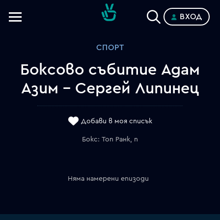
ВХОД
Телевизии
СПОРТ
Категории
Боксово събитие Адам
Планове
Азим - Сергей Липинец
Добави в моя списък
Бокс: Топ Ранк, n
Няма намерени епизоди