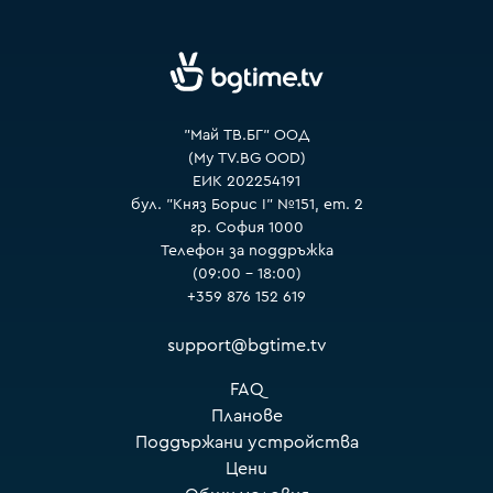
VOYO
"Май ТВ.БГ" ООД
(My TV.BG OOD)
ЕИК 202254191
бул. "Княз Борис I" №151, ет. 2
гр. София 1000
Телефон за поддръжка
(09:00 – 18:00)
+359 876 152 619
support@bgtime.tv
FAQ
Планове
Поддържани устройства
Цени