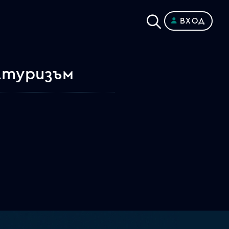
ВХОД
лтуризъм