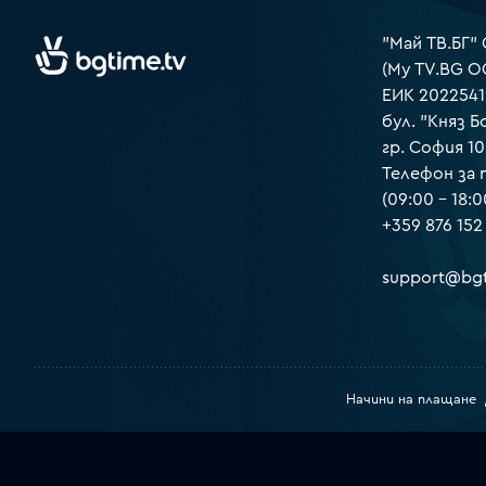
"Май ТВ.БГ"
(My TV.BG O
ЕИК 2022541
бул. "Княз Б
гр. София 1
Телефон за
(09:00 – 18:0
+359 876 152
support@bgt
Начини на плащане