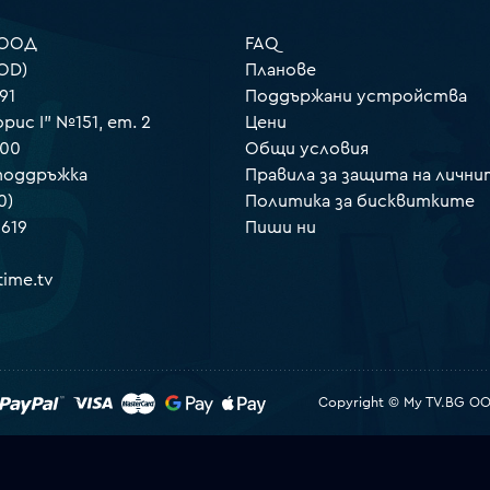
 ООД
FAQ
OD)
Планове
91
Поддържани устройства
орис I" №151, ет. 2
Цени
000
Общи условия
 поддръжка
Правила за защита на лични
0)
Политика за бисквитките
 619
Пиши ни
ime.tv
Copyright © My TV.BG OOD.