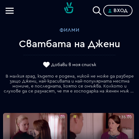
ВХОД
Телевизии
ФИЛМИ
Категории
Сватбата на Джени
Планове
Добави в моя списък
В малкия град, където е родена, никой не може да разбере
защо Джени, най-красивата и най-популярната местна
момиче, е последната, която се омъжва. Колкото и
слухове да се разнасят, че тя е господарка на женен мъж в "големия град", където в момента живее, поради което никога не води никого у дома за сватбите на училищните си приятели. Родителите й са отчаяни да я утвърдят; но обявлението за сватбата на Джени, когато той накрая дойде, не е това, което никой не се предполагаше…
1:35:00
1:35:00