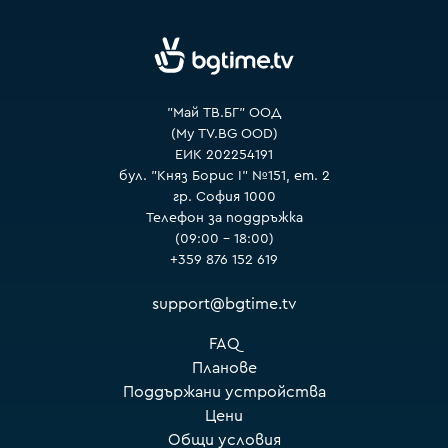
"Май ТВ.БГ" ООД
(My TV.BG OOD)
ЕИК 202254191
бул. "Княз Борис I" №151, ет. 2
гр. София 1000
Телефон за поддръжка
(09:00 – 18:00)
+359 876 152 619
support@bgtime.tv
FAQ
Планове
Поддържани устройства
Цени
Общи условия