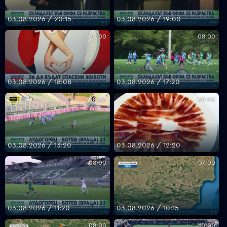
03.08.2026 / 20:15
03.08.2026 / 19:00
05:00
08:00
03.08.2026 / 18:08
03.08.2026 / 17:20
08:00
08:00
03.08.2026 / 13:20
03.08.2026 / 12:20
08:00
07:00
03.08.2026 / 11:20
03.08.2026 / 10:15
08:00
10:00