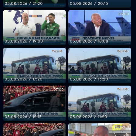
05.08.2026 / 21:20
05.08.2026 / 20:15
10:00
05:00
05.08.2026 / 19:00
05.08.2026 / 18:08
08:00
08:00
05.08.2026 / 17:20
05.08.2026 / 13:20
07:00
08:00
05.08.2026 / 12:15
05.08.2026 / 11:20
07:00
05:00