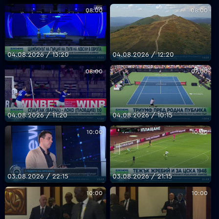
08:00
08:00
04.08.2026 / 13:20
04.08.2026 / 12:20
08:00
07:00
04.08.2026 / 11:20
04.08.2026 / 10:15
10:00
10:00
03.08.2026 / 22:15
03.08.2026 / 21:15
10:00
10:00