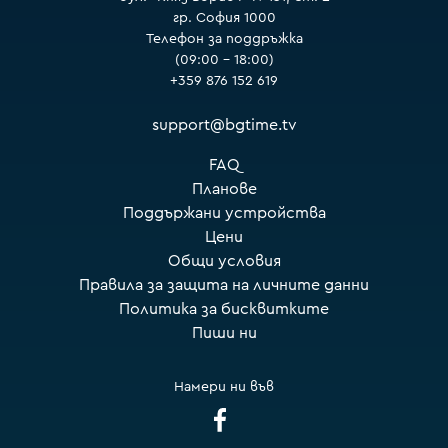
гр. София 1000
Телефон за поддръжка
(09:00 – 18:00)
+359 876 152 619
support@bgtime.tv
FAQ
Планове
Поддържани устройства
Цени
Общи условия
Правила за защита на личните данни
Политика за бисквитките
Пиши ни
Намери ни във