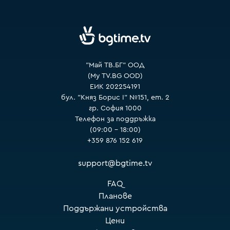
VOYO
"Май ТВ.БГ" ООД
(My TV.BG OOD)
ЕИК 202254191
бул. "Княз Борис I" №151, ет. 2
гр. София 1000
Телефон за поддръжка
(09:00 – 18:00)
+359 876 152 619
support@bgtime.tv
FAQ
Планове
Поддържани устройства
Цени