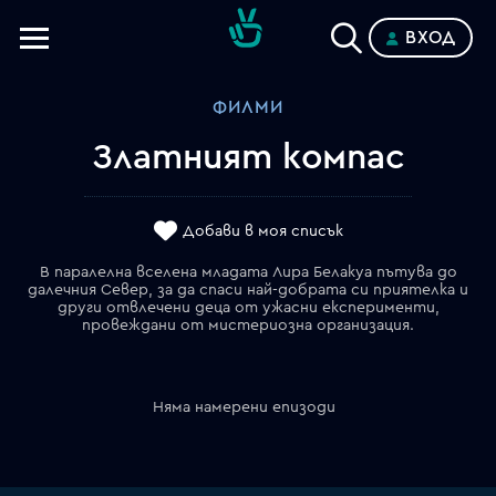
ВХОД
Телевизии
ФИЛМИ
Категории
Златният компас
Планове
Добави в моя списък
В паралелна вселена младата Лира Белакуа пътува до
далечния Север, за да спаси най-добрата си приятелка и
други отвлечени деца от ужасни експерименти,
провеждани от мистериозна организация.
Няма намерени епизоди