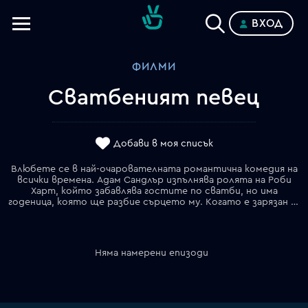
ВХОД
Телевизии
ФИЛМИ
Категории
Сватбеният певец
Планове
Добави в моя списък
Влюбете се в най-очарователната романтична комедия на
всички времена. Адам Сандлър изпълнява ролята на Роби
Харт, който забавлява гостите по сватби, но има
годеница, която ще разбие сърцето му. Когато е зарязан пред олтара на собствената си сватба, той се превръща в най-страшния кошмар за всички младоженци. Но скоро осъзнава, че може да спаси жената, която обича истински (Дрю Баримор) от годеника й грубиян.
Няма намерени епизоди