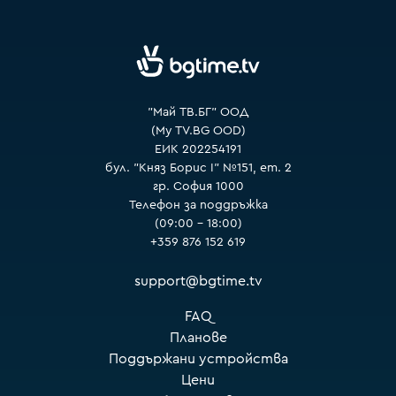
VOYO
"Май ТВ.БГ" ООД
(My TV.BG OOD)
ЕИК 202254191
бул. "Княз Борис I" №151, ет. 2
гр. София 1000
Телефон за поддръжка
(09:00 – 18:00)
+359 876 152 619
support@bgtime.tv
FAQ
Планове
Поддържани устройства
Цени