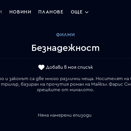
И
НОВИНИ
ПЛАНОВЕ
ОЩЕ
ФИЛМИ
Безнадежност
Добави в моя списък
о и законът са две много различни неща. Носителят на 
трилър, базиран на прочутия роман на Майкъл Фарис Сми
грешките от миналото.
Няма намерени епизоди