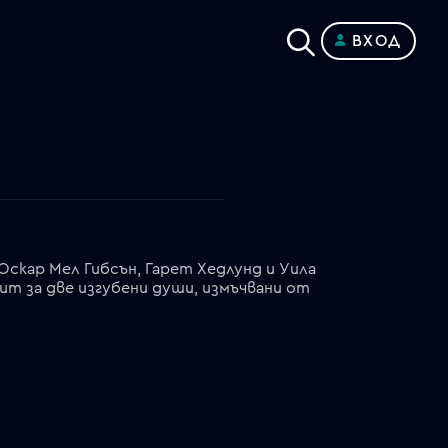
ВХОД
Оскар Мел Гибсън, Гарет Хедлунд и Уила
т за две изгубени души, измъчвани от