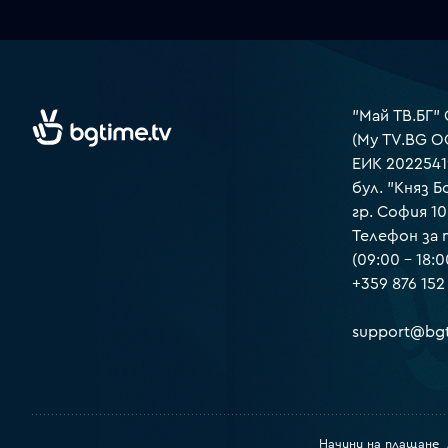
"Май ТВ.БГ"
(My TV.BG O
ЕИК 2022541
бул. "Княз Б
гр. София 1
Телефон за
(09:00 – 18:0
+359 876 152
support@bgt
Начини на плащане