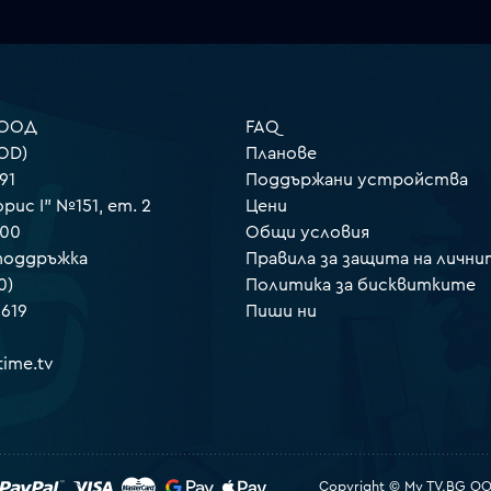
 ООД
FAQ
OD)
Планове
91
Поддържани устройства
орис I" №151, ет. 2
Цени
000
Общи условия
 поддръжка
Правила за защита на лични
0)
Политика за бисквитките
 619
Пиши ни
ime.tv
Copyright © My TV.BG OOD.