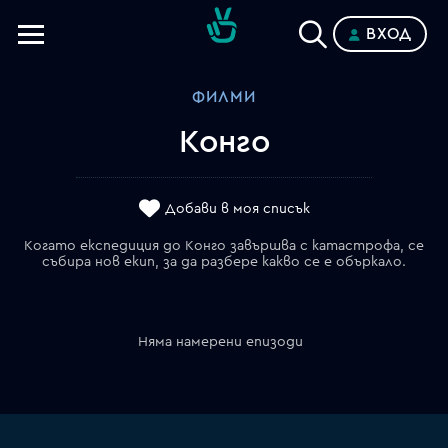
ВХОД
Телевизии
ФИЛМИ
Категории
Конго
Планове
Добави в моя списък
Когато експедиция до Конго завършва с катастрофа, се
събира нов екип, за да разбере какво се е объркало.
Няма намерени епизоди