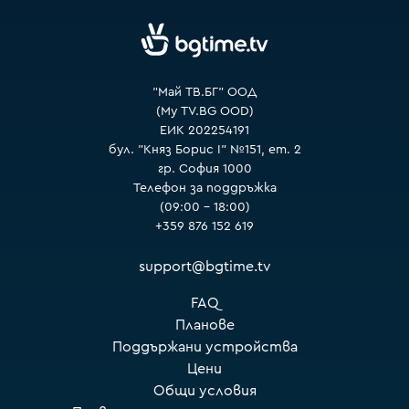
VOYO
"Май ТВ.БГ" ООД
(My TV.BG OOD)
ЕИК 202254191
бул. "Княз Борис I" №151, ет. 2
гр. София 1000
Телефон за поддръжка
(09:00 – 18:00)
+359 876 152 619
support@bgtime.tv
FAQ
Планове
Поддържани устройства
Цени
Общи условия