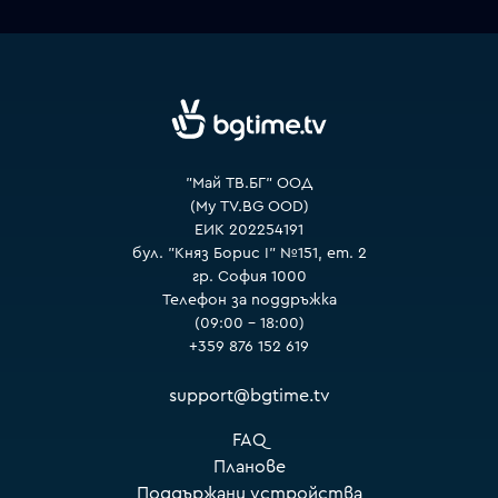
VOYO
"Май ТВ.БГ" ООД
(My TV.BG OOD)
ЕИК 202254191
бул. "Княз Борис I" №151, ет. 2
гр. София 1000
Телефон за поддръжка
(09:00 – 18:00)
+359 876 152 619
support@bgtime.tv
FAQ
Планове
Поддържани устройства