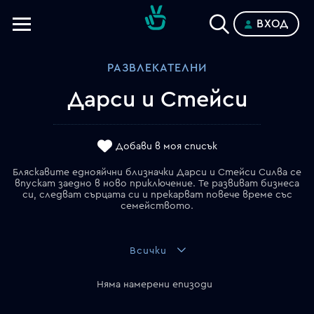
ВХОД
Телевизии
РАЗВЛЕКАТЕЛНИ
Категории
Дарси и Стейси
Планове
Добави в моя списък
Бляскавите еднояйчни близначки Дарси и Стейси Силва се
впускат заедно в ново приключение. Те развиват бизнеса
си, следват сърцата си и прекарват повече време със
семейството.
Всички
Няма намерени епизоди