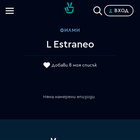
ВХОД
Телевизии
ФИЛМИ
Категории
L Estraneo
Планове
Добави в моя списък
Няма намерени епизоди