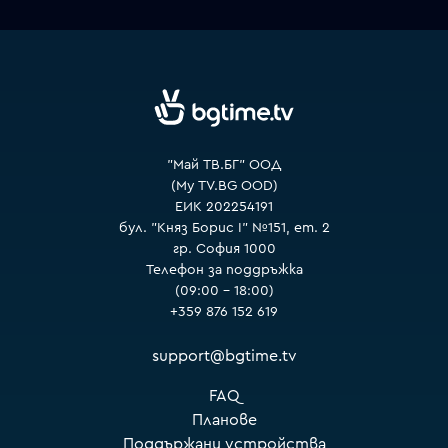
VOYO
"Май ТВ.БГ" ООД
(My TV.BG OOD)
ЕИК 202254191
бул. "Княз Борис I" №151, ет. 2
гр. София 1000
Телефон за поддръжка
(09:00 – 18:00)
+359 876 152 619
support@bgtime.tv
FAQ
Планове
Поддържани устройства