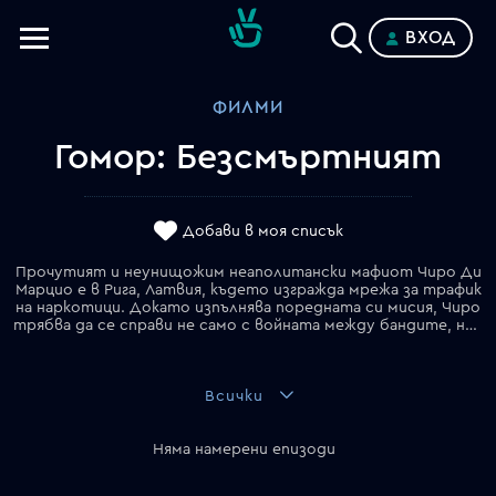
ВХОД
Телевизии
ФИЛМИ
Категории
Гомор: Безсмъртният
Планове
Добави в моя списък
Прочутият и неунищожим неаполитански мафиот Чиро Ди
Марцио е в Рига, Латвия, където изгражда мрежа за трафик
на наркотици. Докато изпълнява поредната си мисия, Чиро
трябва да се справи не само с войната между бандите, но и с опустошителните спомени от детството си на сирак в жестокия подземен свят на Неапол.
Всички
Няма намерени епизоди