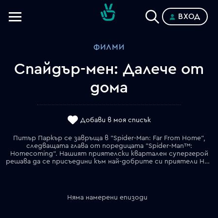
ВХОД
Телевизии
ФИЛМИ
Категории
Спайдър-мен: Далечe от
Планове
дома
Добави в моя списък
Питър Паркър се завръща в "Spider-Man: Far From Home",
следващата глава от поредицата "Spider-Man™:
Homecoming". Нашият приятелски квартален супергерой
решава да се присъедини към най-добрите си приятели Нед, МДжей и останалите от групата за ваканция в Европа. Обаче, планът на Питър да остави супергеройството настрана за няколко седмици бързо пропада, когато неохотно приема да помогне на Ник Фюри да разкрие мистерията на няколко нападения от елементални същества, които всяват хаос из целия континент!
Няма намерени епизоди