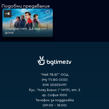
Подобни предавания
VOYO
Спайдър-мен: Далечe от
дома
"Май ТВ.БГ" ООД
(My TV.BG OOD)
ЕИК 202254191
бул. "Княз Борис I" №151, ет. 2
гр. София 1000
Телефон за поддръжка
(09:00 – 18:00)