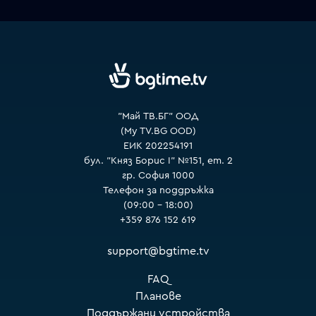
VOYO
"Май ТВ.БГ" ООД
(My TV.BG OOD)
ЕИК 202254191
бул. "Княз Борис I" №151, ет. 2
гр. София 1000
Телефон за поддръжка
(09:00 – 18:00)
+359 876 152 619
support@bgtime.tv
FAQ
Планове
Поддържани устройства