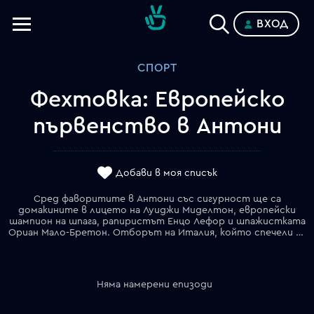
ВХОД
Телевизии
СПОРТ
Категории
Фехтовка: Европейско
Планове
първенство в Антони
Добави в моя списък
Сред фаворитите в Антони със сигурност ще са
домакините в лицето на Луиджи Миделтон, европейски
шампион на шпага, рапиристът Енцо Лефор и шпажистката
Ориан Мало-Бретон. Отборът на Италия, който спечели класирането по медали на олимпийския турнир в Париж през 2024 също няма да се предаде, а и разполага с изключителна дълбочина и равностойни състезазатели. За отбора на Украйна претендент за златните медали е сабльорката Олга Харлан, а сред българските надежди за добро класиране е женският ни отбор на сабя воден от чудесната Йоана Илиева и изгряващата звезда Вероника Василева.
Няма намерени епизоди