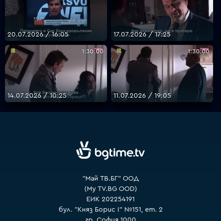
20.07.2026 / 16:05
17.07.2026 / 17:25
1:30:00
1:30:00
14.07.2026 / 10:25
11.07.2026 / 19:05
"Май ТВ.БГ" ООД
(My TV.BG OOD)
ЕИК 202254191
бул. "Княз Борис I" №151, ет. 2
гр. София 1000