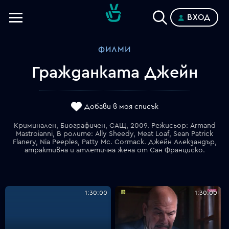
ВХОД
Телевизии
ФИЛМИ
Категории
Гражданката Джейн
Планове
Добави в моя списък
Криминален, Биографичен, САЩ, 2009. Режисьор: Armand
Mastroianni, В ролите: Ally Sheedy, Meat Loaf, Sean Patrick
Flanery, Nia Peeples, Patty Mc. Cormack. Джейн Алекзандър,
атрактивна и атлетична жена от Сан Франциско.
1:30:00
1:30:00