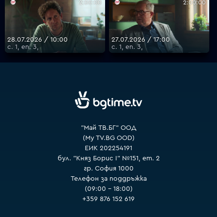
2:00:00
2:00:00
VOYO
28.07.2026 / 10:00
27.07.2026 / 17:00
с. 1, еп. 3,
с. 1, еп. 3,
"Май ТВ.БГ" ООД
(My TV.BG OOD)
ЕИК 202254191
бул. "Княз Борис I" №151, ет. 2
гр. София 1000
Телефон за поддръжка
(09:00 – 18:00)
+359 876 152 619