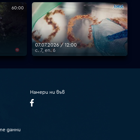
60:00
60:00
07.07.2026 / 12:00
с. 7, еп. 6
Намери ни във
те данни