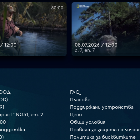
60:00
 / 12:00
08.07.2026 / 12:00
с. 7, еп. 7
 ООД
FAQ
OD)
Планове
91
Поддържани устройства
орис I" №151, ет. 2
Цени
000
Общи условия
 поддръжка
Правила за защита на лични
0)
Политика за бисквитките