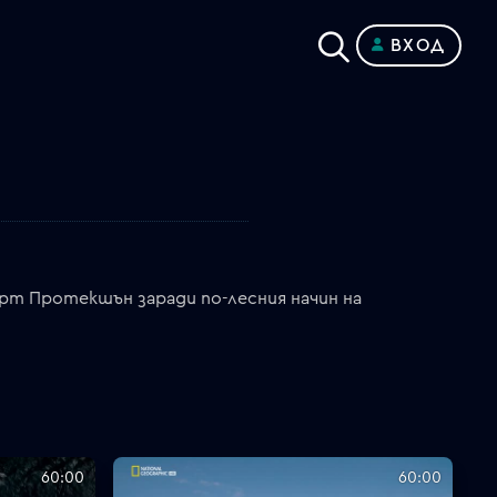
ВХОД
орт Протекшън заради по-лесния начин на
60:00
60:00