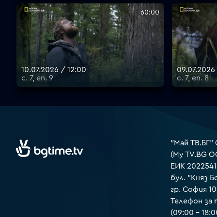
60:00
10.07.2026 / 12:00
09.07.2026
с. 7, еп. 9
с. 7, еп. 8
"Май ТВ.БГ"
(My TV.BG O
ЕИК 2022541
бул. "Княз Б
гр. София 1
Телефон за
(09:00 – 18:0