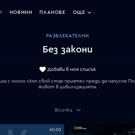
И
НОВИНИ
ПЛАНОВЕ
ОЩЕ
РАЗВЛЕКАТЕЛНИ
Без закони
Добави в моя списък
ига с много скъп свой стар приятел преди да напусне П
живот в цивилизацията.
Всички
60:00