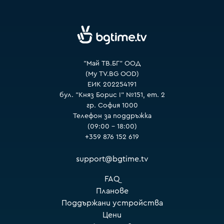
VOYO
"Май ТВ.БГ" ООД
(My TV.BG OOD)
ЕИК 202254191
бул. "Княз Борис I" №151, ет. 2
гр. София 1000
Телефон за поддръжка
(09:00 – 18:00)
+359 876 152 619
support@bgtime.tv
FAQ
Планове
Поддържани устройства
Цени