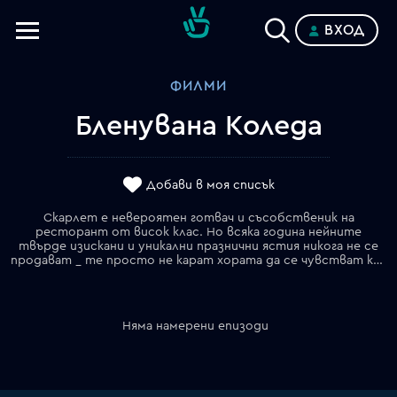
ВХОД
Телевизии
ФИЛМИ
Категории
Бленувана Коледа
Планове
Добави в моя списък
Скарлет е невероятен готвач и съсобственик на
ресторант от висок клас. Но всяка година нейните
твърде изискани и уникални празнични ястия никога не се
продават _ те просто не карат хората да се чувстват коледно. Нейната най-добра приятелка и съсобственик решава да промени това и й купува билет за ваканционно готварско бягство в красива вила. Скарлет се впуска в кулинарното приключение, за да си върне коледния дух, от който храната и животът й наистина се нуждаят.
Няма намерени епизоди