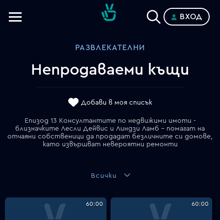
ВХОД
Телевизии
РАЗВЛЕКАТЕЛНИ
Категории
Непродаваеми къщи
Планове
Добави в моя списък
Епизод 13 Консултантите по недвижими имоти -
близначките Лесли Дейвис и Линдзи Ламб - помагат на
отчаяни собственици да продадат безличните си домове,
като извършват невероятни ремонти
Всички
60:00
60:00