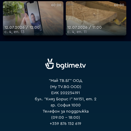
60:00
60:00
12.07.2026 / 12:00
12.07.2026 / 11:00
с. 4, еп. 13
с. 4, еп. 11
"Май ТВ.БГ" ООД
(My TV.BG OOD)
ЕИК 202254191
бул. "Княз Борис I" №151, ет. 2
гр. София 1000
Телефон за поддръжка
(09:00 – 18:00)
+359 876 152 619