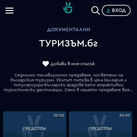
ВХОД
Телевизии
ДОКУМЕНТАЛНИ
Категории
ТУРИЗЪМ.бг
Планове
Добави в моя списък
Седмично телевизионно предаване, посветено на
българския туризъм. Екипът пътува в цяла България и
популяризира български градове като атрактивни
туристически дестинации. Само в нашето предаване времето спира и можете да се разхождате из пленителните и красиви български планини, да покорите най-високите родни върхове, да превземете най-стръмните горски пътеки. Опознайте с нас най- предизвикателните туристически маршрути и се потопете в миналото с най-вълнуващите исторически сбирки на България.
30:00
30:00
ПРЕДСТОИ
ПРЕДСТОИ