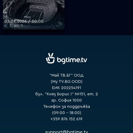
VOYO
03.08.2026 / 00:00
с. 3, еп. 1
"Май ТВ.БГ" ООД
(My TV.BG OOD)
ЕИК 202254191
бул. "Княз Борис I" №151, ет. 2
гр. София 1000
Телефон за поддръжка
(09:00 – 18:00)
+359 876 152 619
support@bgtime.tv