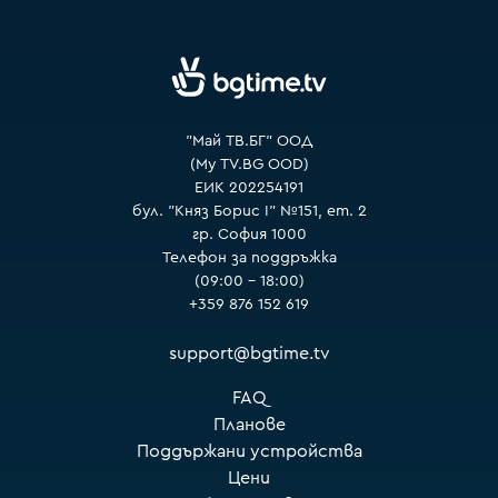
VOYO
"Май ТВ.БГ" ООД
(My TV.BG OOD)
ЕИК 202254191
бул. "Княз Борис I" №151, ет. 2
гр. София 1000
Телефон за поддръжка
(09:00 – 18:00)
+359 876 152 619
support@bgtime.tv
FAQ
Планове
Поддържани устройства
Цени