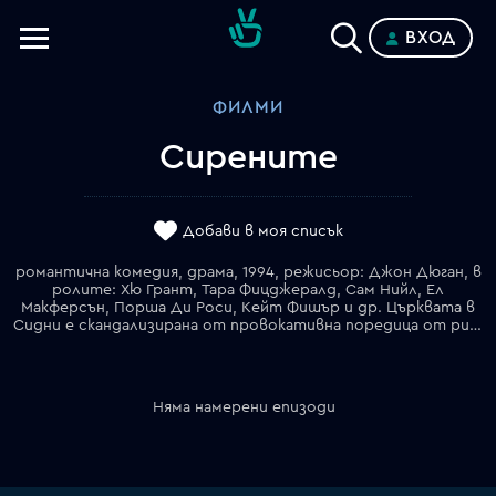
ВХОД
Телевизии
ФИЛМИ
Категории
Сирените
Планове
Добави в моя списък
романтична комедия, драма, 1994, режисьор: Джон Дюган, в
ролите: Хю Грант, Тара Фицджералд, Сам Нийл, Ел
Макферсън, Порша Ди Роси, Кейт Фишър и др. Църквата в
Сидни е скандализирана от провокативна поредица от рисунки на австралийския художник Норман Линдзи. Епископът отправя молба към младия англикански свещеник Антъни Кампиън и съпругата му Естела, току-що пристигнали в Австралия, за да поемат новата енория край Сидни, да посетят Линдзи и да се опитат да го вразумят. Преживяното в дома му обаче ще преобърне живота и отношенията им.
Няма намерени епизоди