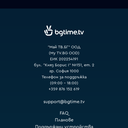
VOYO
"Май ТВ.БГ" ООД
(My TV.BG OOD)
ЕИК 202254191
бул. "Княз Борис I" №151, ет. 2
гр. София 1000
Телефон за поддръжка
(09:00 – 18:00)
+359 876 152 619
support@bgtime.tv
FAQ
Планове
Поддържани устройства