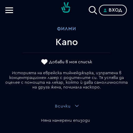
ВХОД
Телевизии
ФИЛМИ
Категории
Капо
Планове
Добави в моя списък
Историята на еврейска тийнейджърка, изпратена в
концентрационен лагер с родителите си. Тя успява да
оцелее с помощта на лекар, който ѝ дава самоличността
на друга жена, починала наскоро.
Всички
Няма намерени епизоди