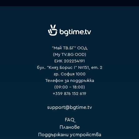
VOYO
"Май ТВ.БГ" ООД
(My TV.BG OOD)
ЕИК 202254191
бул. "Княз Борис I" №151, ет. 2
гр. София 1000
Телефон за поддръжка
(09:00 – 18:00)
+359 876 152 619
support@bgtime.tv
FAQ
Планове
Поддържани устройства