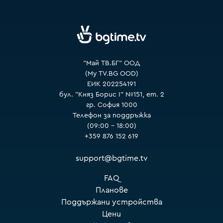
VOYO
"Май ТВ.БГ" ООД
(My TV.BG OOD)
ЕИК 202254191
бул. "Княз Борис I" №151, ет. 2
гр. София 1000
Телефон за поддръжка
(09:00 – 18:00)
+359 876 152 619
support@bgtime.tv
FAQ
Планове
Поддържани устройства
Цени