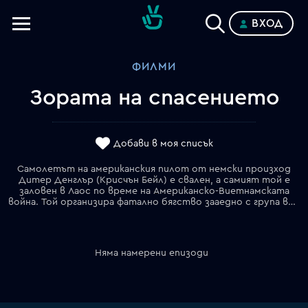
ВХОД
Телевизии
ФИЛМИ
Категории
Зората на спасението
Планове
Добави в моя списък
Самолетът на американския пилот от немски произход
Дитер Денглър (Крисчън Бейл) е свален, а самият той е
заловен в Лаос по време на Американско-Виетнамската
война. Той организира фатално бягство зааедно с група военнопленници, включваща и Дуейн Мартин (Стийв Зан). Желязната воля за оцеляване на Дитер и желанието му да спаси съкилийниците си води до неочаквани разкрития. Оказва се, че бягството през сурова джунгла е непосилна задача за повечето от тях.
Няма намерени епизоди